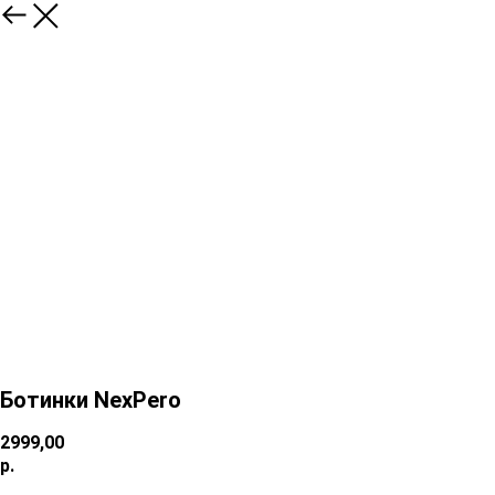
Ботинки NexPero
2999,00
р.