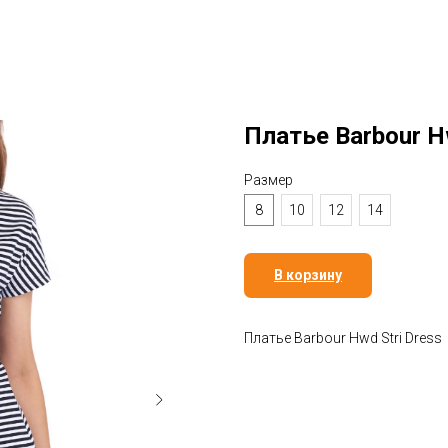
Платье Barbour Hw
Размер
8
10
12
14
В корзину
Платье Barbour Hwd Stri Dress