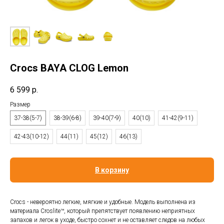
Crocs BAYA CLOG Lemon
6 599
р.
Размер
37-38(5-7)
38-39(6-8)
39-40(7-9)
40(10)
41-42(9-11)
42-43(10-12)
44(11)
45(12)
46(13)
В корзину
Crocs - невероятно легкие, мягкие и удобные. Модель выполнена из
материала Croslite™, который препятствует появлению неприятных
запахов и легок в уходе, быстро сохнет и не оставляет следов на любых