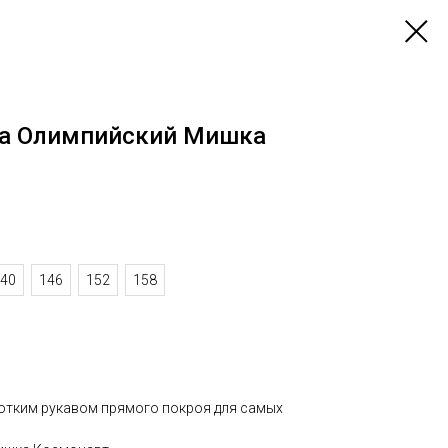
ка Олимпийский Мишка
40
146
152
158
отким рукавом прямого покроя для самых