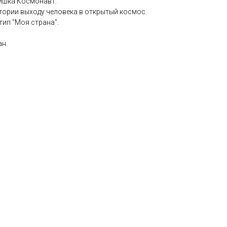
ишка Космонавт.
тории выходу человека в открытый космос.
ип "Моя страна".
ан.