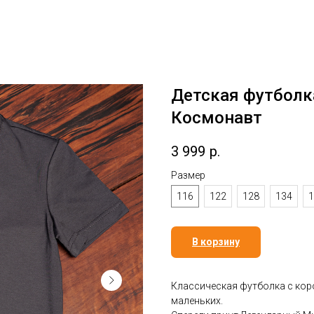
Детская футбол
Космонавт
3 999
р.
Размер
116
122
128
134
1
В корзину
Классическая футболка с кор
маленьких.