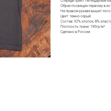
Спереди принт Легендарный М
Образ посвящен первому в ис
На правом рукаве вышит логот
Цвет: темно-серый.
Состав: 92% хлопок, 8% эласт
Плотность ткани: 190гр/м².
Сделано в России