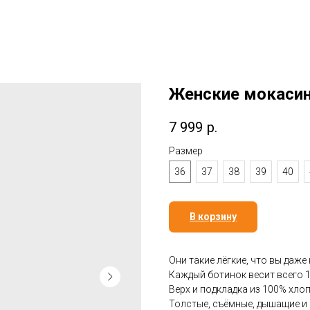
Женские мокаси
7 999
р.
Размер
36
37
38
39
40
В корзину
Они такие лёгкие, что вы даже 
Каждый ботинок весит всего 1
Верх и подкладка из 100% хло
Толстые, съёмные, дышащие и