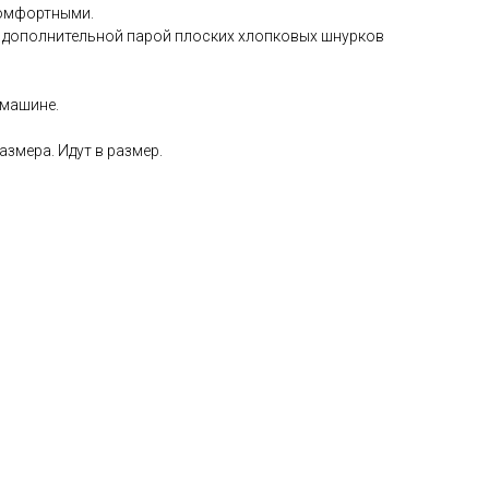
комфортными.
 дополнительной парой плоских хлопковых шнурков
 машине.
азмера. Идут в размер.