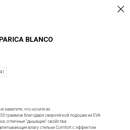
APARICA BLANCO
41
не заметите, что носите их.
50 граммов благодаря сверхлёгкой подошве из EVA.
пка, отличные "дышащие" свойства.
 впитывающие влагу стельки Comfort с эффектом