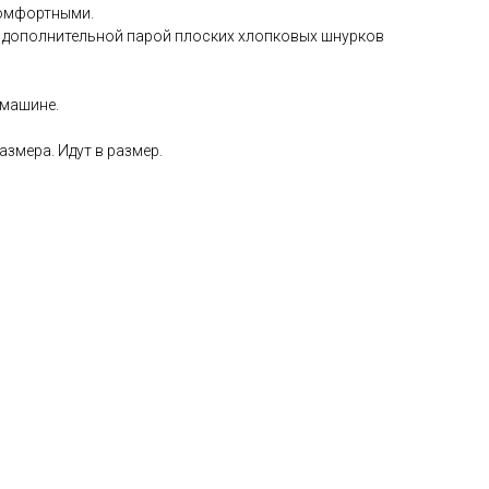
комфортными.
 дополнительной парой плоских хлопковых шнурков
 машине.
азмера. Идут в размер.