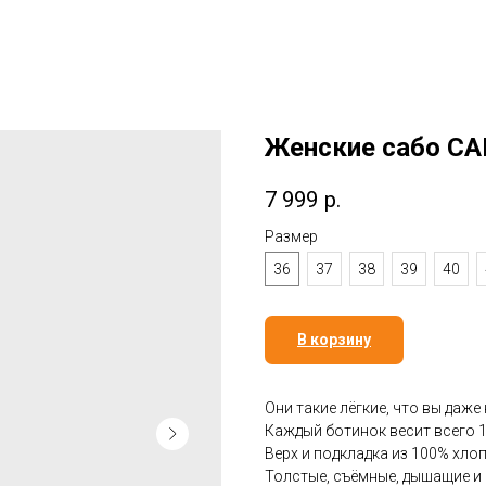
Женские сабо C
7 999
р.
Размер
36
37
38
39
40
В корзину
Они такие лёгкие, что вы даже 
Каждый ботинок весит всего 1
Верх и подкладка из 100% хло
Толстые, съёмные, дышащие и