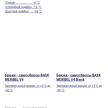
«Покоя» -6 °C
«Спокойной ходьбы» -15 °C
«Быстрой ходьбы» -26 °C
Брюки - самосбросы BASK
Брюки - самосбросы BASK
MERIBEL V4
MERIBEL V4 Black
Температурный режим: от +3°C до
Температурный режим: от +3°C до
-34 °C
-34 °C