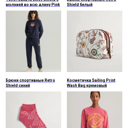
молнией во всю длину Pink
Shield белый
Брюки спортивные Retro
Косметичка Sailing Print
Shield синий
Wash Bag кремовый