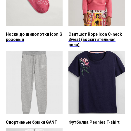
Носки до щиколотки Icon G
Свитшот Rope Icon C-neck
розовый
Sweat (восхитительная
роза)
Спортивные брюки GANT
Футболка Peonies T-shirt