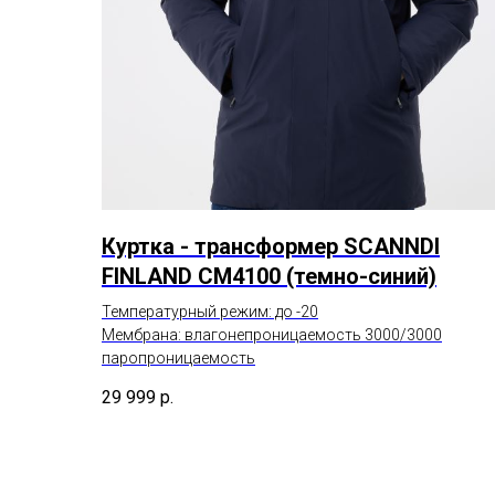
Куртка - трансформер SCANNDI
FINLAND СM4100 (темно-синий)
Температурный режим: до -20
Мембрана: влагонепроницаемость 3000/3000
паропроницаемость
29 999
р.