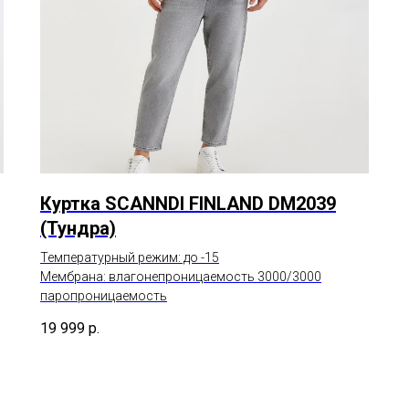
Куртка SCANNDI FINLAND DM2039
(Тундра)
Температурный режим: до -15
Мембрана: влагонепроницаемость 3000/3000
паропроницаемость
19 999
р.